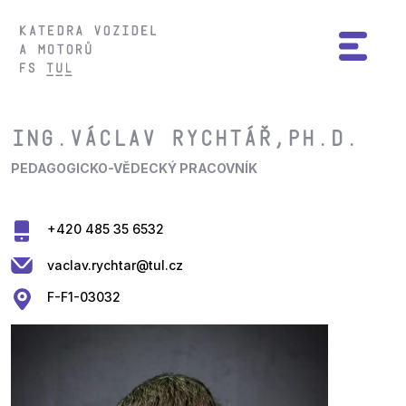
Ing.Václav Rychtář,Ph.D.
PEDAGOGICKO-VĚDECKÝ PRACOVNÍK
+420 485 35 6532
vaclav.rychtar@tul.cz
F-F1-03032