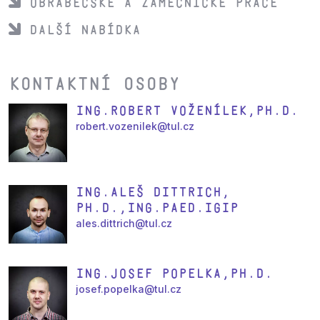
Obráběčské a zámečnické práce
Další nabídka
Kontaktní osoby
Ing.Robert Voženílek,Ph.D.
robert.vozenilek@tul.cz
Ing.Aleš Dittrich,
Ph.D.,Ing.Paed.IGIP
ales.dittrich@tul.cz
Ing.Josef Popelka,Ph.D.
josef.popelka@tul.cz